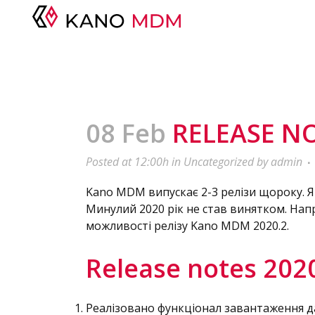
08 Feb
RELEASE NO
Posted at 12:00h
in
Uncategorized
by
admin
Kano MDM випускає 2-3 релізи щороку. Я
Минулий 2020 рік не став винятком. Напр
можливості релізу Kano MDM 2020.2.
Release notes 202
Реалізовано функціонал завантаження да