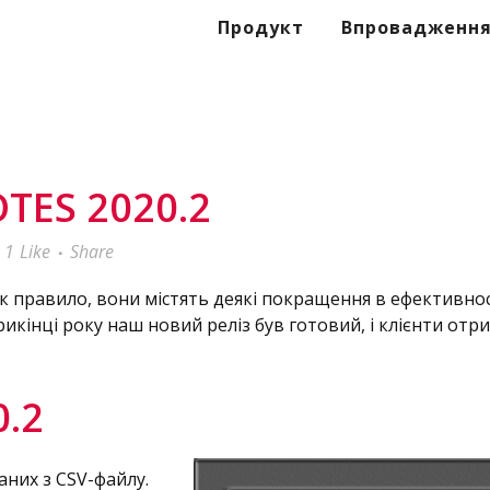
Продукт
Впровадженн
TES 2020.2
1
Like
Share
к правило, вони містять деякі покращення в ефективност
икінці року наш новий реліз був готовий, і клієнти отр
0.2
них з CSV-файлу.