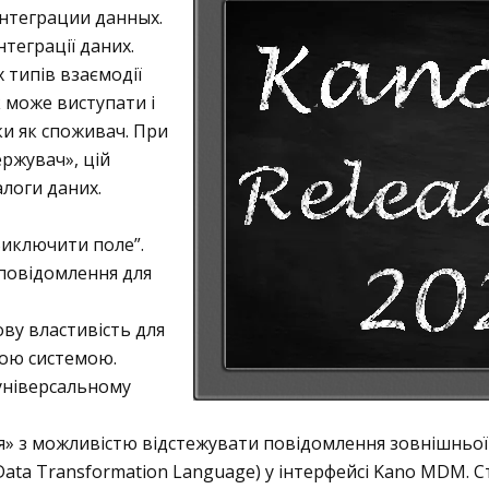
нтеграции данных.
теграції даних.
 типів взаємодії
 може виступати і
ки як споживач. При
ржувач», цій
алоги даних.
Виключити поле”.
 повідомлення для
ву властивість для
ьою системою.
універсальному
» з можливістю відстежувати повідомлення зовнішньої
ta Transformation Language) у інтерфейсі Kano MDM. С