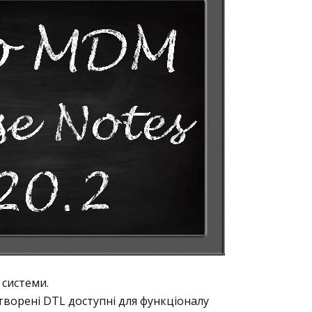
 системи.
творені DTL доступні для функціоналу