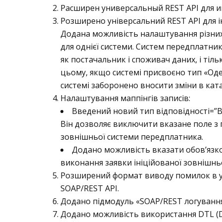
Расширен универсальный REST API для и
Розширено універсальний REST API для ін
Додана можливість налаштування різних
для однієї системи. Систем передплатник
як постачальник і споживач даних, і тіль
цьому, якщо системі присвоєно тип «Оде
системі заборонено вносити зміни в кат
Налаштування маппінгів записів:
Введений новий тип відповідності=”
Він дозволяє виключити вказане поле з
зовнішньої системи передплатника.
Додано можливість вказати обов’язко
виконання заявки ініційованої зовнішн
Розширений формат виводу помилок в 
SOAP/REST API.
Додано підмодуль «SOAP/REST логування
Додано можливість використання DTL (Da