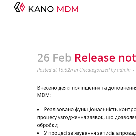
26 Feb
Release not
Posted at 15:52h
in
Uncategorized
by
admin
Внесено деякі поліпшення та доповненн
MDM:
Реалізовано функціональність контр
процесу узгодження заявок, що дозволяє
обробки;
У процесі зв’язування записів впров