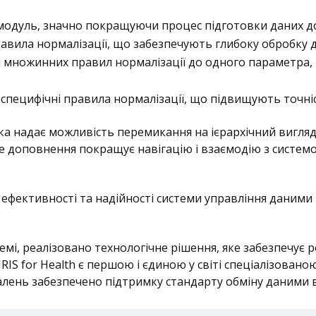
модуль, значно покращуючи процес підготовки даних до 
правила нормалізації, що забезпечують глибоку обробку 
я множинних правил нормалізації до одного параметра,
пецифічні правила нормалізації, що підвищують точніст
яка надає можливість перемикання на ієрархічний вигля
 доповнення покращує навігацію і взаємодію з систем
 ефективності та надійності системи управління даним
стемі, реалізовано технологічне рішення, яке забезпечу
ms IRIS for Health є першою і єдиною у світі спеціалізов
алень забезпечено підтримку стандарту обміну даними в 