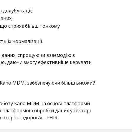
дедублікації;
даних;
 що сприяє більш тонкому
ь їх нормалізації.
д даних, спрощуючи взаємодію з
ою, даючи змогу ефективніше керувати
и Kano MDM, забезпечуючи більш високий
є роботу Kano MDM на основі платформи
аною платформою обробки даних у секторі
охороні здоров’я – FHIR.