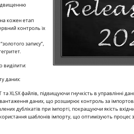
підвищенню
 на кожен етап
ервний контроль їх
“золотого запису”,
тегритет.
о виділити:
у даних:
 та XLSX файлів, підвищуючи гнучкість в управлінні дан
авантаження даних, що розширює контроль за імпорто
лених дублікатів при імпорті, покращуючи якість вхідни
користання шаблонів імпорту, що оптимізують процес 