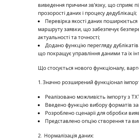
виведення причини зв’язку, що сприяє 
прозорості даних і процесу дедублікації;
Перевірка якості даних поширюється
маршруту заявки, що забезпечує безпер
актуальності та точності;
Додано функцію перегляду дублікатів 
що покращує управління даними та їх ін
Що стосується нового функціоналу, варт
1. Значно розширений функціонал імпорт
Реалізовано можливість імпорту з TXT
Введено функцію вибору форматів з
Розроблено сценарії для обробки вияв
Представлено опцію створення та ви
2. Нормалізація даних: