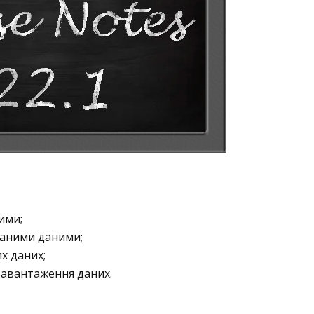
ими;
ваними даними;
х даних;
завантаження даних.