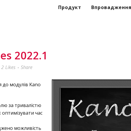
Продукт
Впровадженн
es 2022.1
2
Likes
Share
я до модулів Kano
олю за тривалістю
 оптимізувати час
аджено можливість