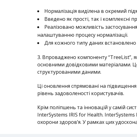
Нормалізація виділена в окремий під
Введено як прості, так і комплексні 
Реалізовано можливість застосуванн
налаштуванню процесу нормалізації.
Для кожного типу даних встановлено с
3. Впроваджено компоненту “TreeList”, 
основними довідковими матеріалами. Це
структурованими даними.
Ці оновлення спрямовані на підвищення
рівень задоволеності користувачів.
Крім поліпшень та інновацій у самій си
InterSystems IRIS for Health. InterSyste
охорони здоров’я. У рамках цих удоскон