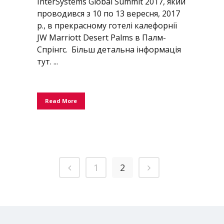
InterSystems Global Summit 2017, який
проводився з 10 по 13 вересня, 2017
р., в прекрасному готелі калефорнії
JW Marriott Desert Palms в Палм-
Спрінгс. Більш детальна інформація
тут. ...
Read More
1
2