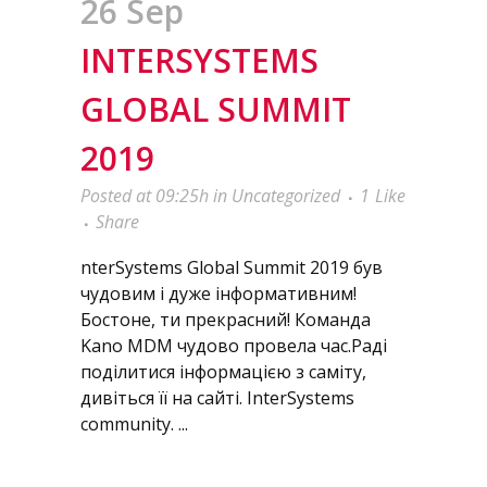
26 Sep
INTERSYSTEMS
GLOBAL SUMMIT
2019
Posted at 09:25h
in
Uncategorized
1
Like
Share
nterSystems Global Summit 2019 був
чудовим і дуже інформативним!
Бостоне, ти прекрасний! Команда
Kano MDM чудово провела час.Раді
поділитися інформацією з саміту,
дивіться її на сайті. InterSystems
community. ...