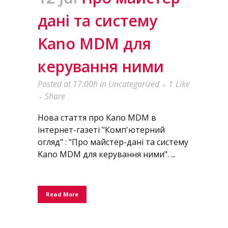
дані та систему
Kano MDM для
керування ними
Posted at 17:00h
in
Uncategorized
1
Like
Share
Нова стаття про Kano MDM в
інтернет-газеті "Комп'ютерний
огляд" : "Про майстер-дані та систему
Kano MDM для керування ними". ...
Read More