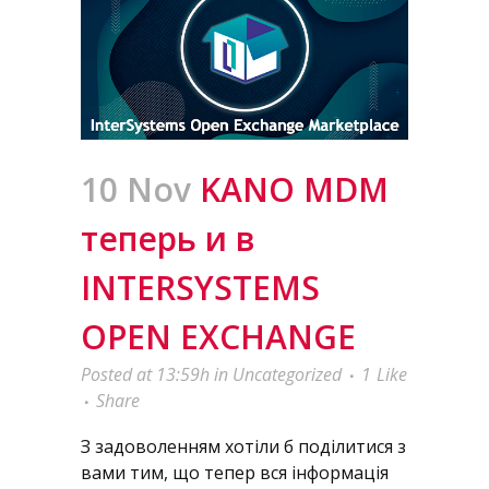
10 Nov
KANO MDM
теперь и в
INTERSYSTEMS
OPEN EXCHANGE
Posted at 13:59h
in
Uncategorized
1
Like
Share
З задоволенням хотіли б поділитися з
вами тим, що тепер вся інформація